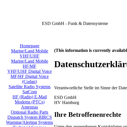
ESD GmbH - Funk & Datensysteme
Homepage
(This information is currently availa
Marine/Land Mobile
VHF/UHF
Marine/Land Mobile
Datenschutzerklä
HF/MF
VHF/UHF Digital Voice
MF/HF Digital Voice
(Codan)
Satellite Radio Systems
Verantwortliche Stelle im Sinne der Da
SatCom
HF (Radio) E-Mail
ESD GmbH
Modems (PTCs)
HV Hamburg
Antennas
Optional Radio Parts
Ihre Betroffenenrechte
Dispatch System BIRCS
Warning/Alerting Systems
Unter den angegebenen Kontaktdaten uns