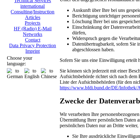
Technical Services
international
Auskunft über Ihre bei uns gespei
Consulting/Instruction
Berichtigung unrichtiger persone
Articles
Löschung Ihrer bei uns gespeicher
Projects
Einschränkung der Datenverarbeitu
HF (Radio) E-Mail
dürfen,
Networks
Widerspruch gegen die Verarbeitu
Contact
Datenübertragbarkeit, sofern Sie i
Data Privacy Protection
abgeschlossen haben.
Imprint
Choose your
Sofern Sie uns eine Einwilligung erteilt
language:
Sie können sich jederzeit mit einer Bes
Aufsichtsbehörde richtet sich nach dem 
Liste der Aufsichtsbehörden (für den nich
https://www.bfdi.bund.de/DE/Infothek/A
Zwecke der Datenverarbei
Wir verarbeiten Ihre personenbezogenen
Übermittlung Ihrer persönlichen Daten an
persönlichen Daten nur an Dritte weiter,
Sie Ihre ausdrückliche Einwilligun