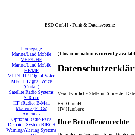
ESD GmbH - Funk & Datensysteme
Homepage
(This information is currently availa
Marine/Land Mobile
VHF/UHF
Marine/Land Mobile
Datenschutzerklä
HF/MF
VHF/UHF Digital Voice
MF/HF Digital Voice
(Codan)
Satellite Radio Systems
Verantwortliche Stelle im Sinne der Da
SatCom
HF (Radio) E-Mail
ESD GmbH
Modems (PTCs)
HV Hamburg
Antennas
Optional Radio Parts
Ihre Betroffenenrechte
Dispatch System BIRCS
Warning/Alerting Systems
Unter den angegebenen Kontaktdaten uns