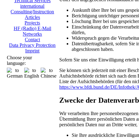
Technical Services
international
Auskunft über Ihre bei uns gespei
Consulting/Instruction
Berichtigung unrichtiger persone
Articles
Löschung Ihrer bei uns gespeicher
Projects
Einschränkung der Datenverarbeitu
HF (Radio) E-Mail
dürfen,
Networks
Widerspruch gegen die Verarbeitu
Contact
Datenübertragbarkeit, sofern Sie i
Data Privacy Protection
abgeschlossen haben.
Imprint
Choose your
Sofern Sie uns eine Einwilligung erteilt
language:
Sie können sich jederzeit mit einer Bes
Aufsichtsbehörde richtet sich nach dem 
Liste der Aufsichtsbehörden (für den nich
https://www.bfdi.bund.de/DE/Infothek/A
Zwecke der Datenverarbei
Wir verarbeiten Ihre personenbezogenen
Übermittlung Ihrer persönlichen Daten an
persönlichen Daten nur an Dritte weiter,
Sie Ihre ausdrückliche Einwilligun