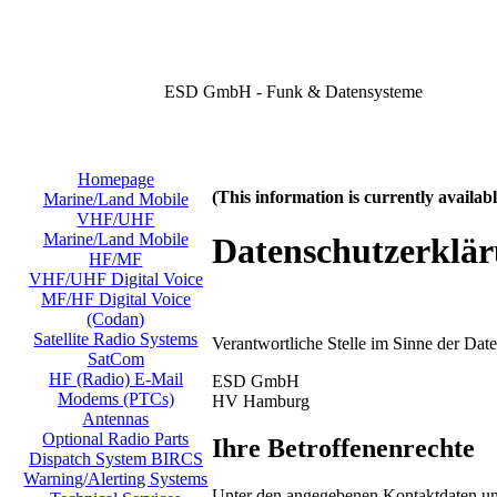
ESD GmbH - Funk & Datensysteme
Homepage
(This information is currently availa
Marine/Land Mobile
VHF/UHF
Marine/Land Mobile
Datenschutzerklä
HF/MF
VHF/UHF Digital Voice
MF/HF Digital Voice
(Codan)
Satellite Radio Systems
Verantwortliche Stelle im Sinne der Da
SatCom
HF (Radio) E-Mail
ESD GmbH
Modems (PTCs)
HV Hamburg
Antennas
Optional Radio Parts
Ihre Betroffenenrechte
Dispatch System BIRCS
Warning/Alerting Systems
Unter den angegebenen Kontaktdaten uns