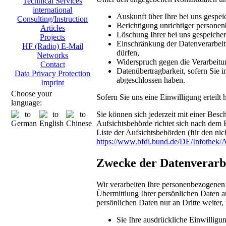
Technical Services
international
Auskunft über Ihre bei uns gespei
Consulting/Instruction
Berichtigung unrichtiger persone
Articles
Löschung Ihrer bei uns gespeicher
Projects
Einschränkung der Datenverarbeitu
HF (Radio) E-Mail
dürfen,
Networks
Widerspruch gegen die Verarbeitu
Contact
Datenübertragbarkeit, sofern Sie i
Data Privacy Protection
abgeschlossen haben.
Imprint
Choose your
Sofern Sie uns eine Einwilligung erteilt
language:
Sie können sich jederzeit mit einer Bes
Aufsichtsbehörde richtet sich nach dem 
Liste der Aufsichtsbehörden (für den nich
https://www.bfdi.bund.de/DE/Infothek/A
Zwecke der Datenverarbei
Wir verarbeiten Ihre personenbezogenen
Übermittlung Ihrer persönlichen Daten an
persönlichen Daten nur an Dritte weiter,
Sie Ihre ausdrückliche Einwilligun