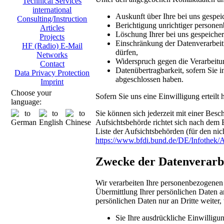
Technical Services
international
Auskunft über Ihre bei uns gespei
Consulting/Instruction
Berichtigung unrichtiger persone
Articles
Löschung Ihrer bei uns gespeicher
Projects
Einschränkung der Datenverarbeitu
HF (Radio) E-Mail
dürfen,
Networks
Widerspruch gegen die Verarbeitu
Contact
Datenübertragbarkeit, sofern Sie i
Data Privacy Protection
abgeschlossen haben.
Imprint
Choose your
Sofern Sie uns eine Einwilligung erteilt
language:
Sie können sich jederzeit mit einer Bes
Aufsichtsbehörde richtet sich nach dem 
Liste der Aufsichtsbehörden (für den nich
https://www.bfdi.bund.de/DE/Infothek/A
Zwecke der Datenverarbei
Wir verarbeiten Ihre personenbezogenen
Übermittlung Ihrer persönlichen Daten an
persönlichen Daten nur an Dritte weiter,
Sie Ihre ausdrückliche Einwilligun