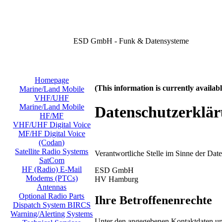
ESD GmbH - Funk & Datensysteme
Homepage
(This information is currently availa
Marine/Land Mobile
VHF/UHF
Marine/Land Mobile
Datenschutzerklä
HF/MF
VHF/UHF Digital Voice
MF/HF Digital Voice
(Codan)
Satellite Radio Systems
Verantwortliche Stelle im Sinne der Da
SatCom
HF (Radio) E-Mail
ESD GmbH
Modems (PTCs)
HV Hamburg
Antennas
Optional Radio Parts
Ihre Betroffenenrechte
Dispatch System BIRCS
Warning/Alerting Systems
Unter den angegebenen Kontaktdaten uns