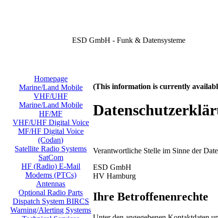
ESD GmbH - Funk & Datensysteme
Homepage
(This information is currently availa
Marine/Land Mobile
VHF/UHF
Marine/Land Mobile
Datenschutzerklä
HF/MF
VHF/UHF Digital Voice
MF/HF Digital Voice
(Codan)
Satellite Radio Systems
Verantwortliche Stelle im Sinne der Da
SatCom
HF (Radio) E-Mail
ESD GmbH
Modems (PTCs)
HV Hamburg
Antennas
Optional Radio Parts
Ihre Betroffenenrechte
Dispatch System BIRCS
Warning/Alerting Systems
Unter den angegebenen Kontaktdaten uns