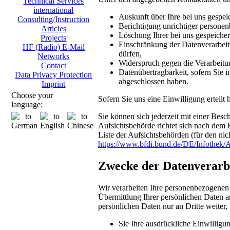
Technical Services
international
Auskunft über Ihre bei uns gespei
Consulting/Instruction
Berichtigung unrichtiger persone
Articles
Löschung Ihrer bei uns gespeicher
Projects
Einschränkung der Datenverarbeitu
HF (Radio) E-Mail
dürfen,
Networks
Widerspruch gegen die Verarbeitu
Contact
Datenübertragbarkeit, sofern Sie i
Data Privacy Protection
abgeschlossen haben.
Imprint
Choose your
Sofern Sie uns eine Einwilligung erteilt
language:
Sie können sich jederzeit mit einer Bes
Aufsichtsbehörde richtet sich nach dem 
Liste der Aufsichtsbehörden (für den nich
https://www.bfdi.bund.de/DE/Infothek/A
Zwecke der Datenverarbei
Wir verarbeiten Ihre personenbezogenen
Übermittlung Ihrer persönlichen Daten an
persönlichen Daten nur an Dritte weiter,
Sie Ihre ausdrückliche Einwilligun