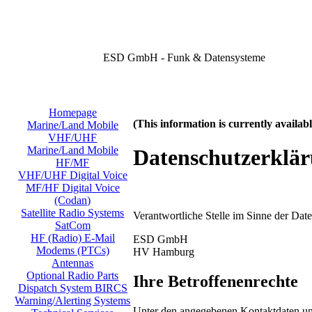
ESD GmbH - Funk & Datensysteme
Homepage
(This information is currently availa
Marine/Land Mobile
VHF/UHF
Marine/Land Mobile
Datenschutzerklä
HF/MF
VHF/UHF Digital Voice
MF/HF Digital Voice
(Codan)
Satellite Radio Systems
Verantwortliche Stelle im Sinne der Da
SatCom
HF (Radio) E-Mail
ESD GmbH
Modems (PTCs)
HV Hamburg
Antennas
Optional Radio Parts
Ihre Betroffenenrechte
Dispatch System BIRCS
Warning/Alerting Systems
Unter den angegebenen Kontaktdaten uns