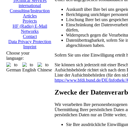
Technical Services
international
Auskunft über Ihre bei uns gespei
Consulting/Instruction
Berichtigung unrichtiger persone
Articles
Löschung Ihrer bei uns gespeicher
Projects
Einschränkung der Datenverarbeitu
HF (Radio) E-Mail
dürfen,
Networks
Widerspruch gegen die Verarbeitu
Contact
Datenübertragbarkeit, sofern Sie i
Data Privacy Protection
abgeschlossen haben.
Imprint
Choose your
Sofern Sie uns eine Einwilligung erteilt
language:
Sie können sich jederzeit mit einer Bes
Aufsichtsbehörde richtet sich nach dem 
Liste der Aufsichtsbehörden (für den nich
https://www.bfdi.bund.de/DE/Infothek/A
Zwecke der Datenverarbei
Wir verarbeiten Ihre personenbezogenen
Übermittlung Ihrer persönlichen Daten an
persönlichen Daten nur an Dritte weiter,
Sie Ihre ausdrückliche Einwilligun