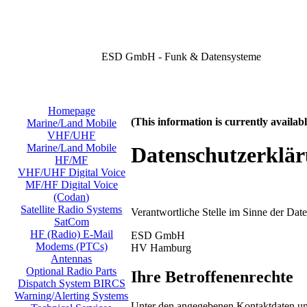
ESD GmbH - Funk & Datensysteme
Homepage
(This information is currently availa
Marine/Land Mobile
VHF/UHF
Marine/Land Mobile
Datenschutzerklä
HF/MF
VHF/UHF Digital Voice
MF/HF Digital Voice
(Codan)
Satellite Radio Systems
Verantwortliche Stelle im Sinne der Da
SatCom
HF (Radio) E-Mail
ESD GmbH
Modems (PTCs)
HV Hamburg
Antennas
Optional Radio Parts
Ihre Betroffenenrechte
Dispatch System BIRCS
Warning/Alerting Systems
Unter den angegebenen Kontaktdaten uns