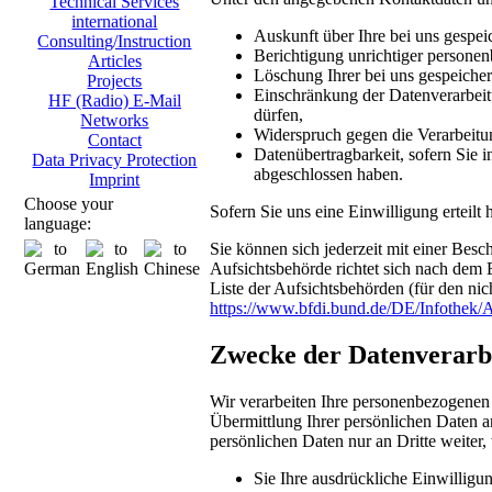
Technical Services
international
Auskunft über Ihre bei uns gespei
Consulting/Instruction
Berichtigung unrichtiger persone
Articles
Löschung Ihrer bei uns gespeicher
Projects
Einschränkung der Datenverarbeitu
HF (Radio) E-Mail
dürfen,
Networks
Widerspruch gegen die Verarbeitu
Contact
Datenübertragbarkeit, sofern Sie i
Data Privacy Protection
abgeschlossen haben.
Imprint
Choose your
Sofern Sie uns eine Einwilligung erteilt
language:
Sie können sich jederzeit mit einer Bes
Aufsichtsbehörde richtet sich nach dem 
Liste der Aufsichtsbehörden (für den nich
https://www.bfdi.bund.de/DE/Infothek/A
Zwecke der Datenverarbei
Wir verarbeiten Ihre personenbezogenen
Übermittlung Ihrer persönlichen Daten an
persönlichen Daten nur an Dritte weiter,
Sie Ihre ausdrückliche Einwilligun