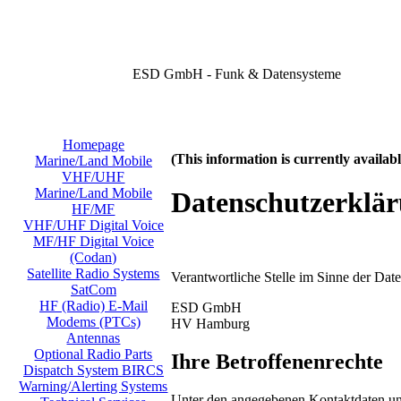
ESD GmbH - Funk & Datensysteme
Homepage
(This information is currently availa
Marine/Land Mobile
VHF/UHF
Marine/Land Mobile
Datenschutzerklä
HF/MF
VHF/UHF Digital Voice
MF/HF Digital Voice
(Codan)
Satellite Radio Systems
Verantwortliche Stelle im Sinne der Da
SatCom
HF (Radio) E-Mail
ESD GmbH
Modems (PTCs)
HV Hamburg
Antennas
Optional Radio Parts
Ihre Betroffenenrechte
Dispatch System BIRCS
Warning/Alerting Systems
Unter den angegebenen Kontaktdaten uns