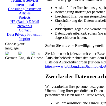
Technical Services
international
Auskunft über Ihre bei uns gespei
Consulting/Instruction
Berichtigung unrichtiger persone
Articles
Löschung Ihrer bei uns gespeicher
Projects
Einschränkung der Datenverarbeitu
HF (Radio) E-Mail
dürfen,
Networks
Widerspruch gegen die Verarbeitu
Contact
Datenübertragbarkeit, sofern Sie i
Data Privacy Protection
abgeschlossen haben.
Imprint
Choose your
Sofern Sie uns eine Einwilligung erteilt
language:
Sie können sich jederzeit mit einer Bes
Aufsichtsbehörde richtet sich nach dem 
Liste der Aufsichtsbehörden (für den nich
https://www.bfdi.bund.de/DE/Infothek/A
Zwecke der Datenverarbei
Wir verarbeiten Ihre personenbezogenen
Übermittlung Ihrer persönlichen Daten an
persönlichen Daten nur an Dritte weiter,
Sie Ihre ausdrückliche Einwilligun