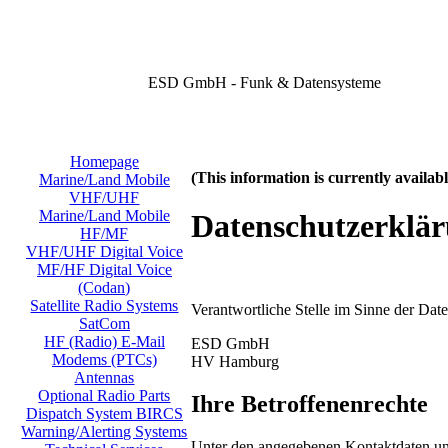
ESD GmbH - Funk & Datensysteme
Homepage
(This information is currently availa
Marine/Land Mobile
VHF/UHF
Marine/Land Mobile
Datenschutzerklä
HF/MF
VHF/UHF Digital Voice
MF/HF Digital Voice
(Codan)
Satellite Radio Systems
Verantwortliche Stelle im Sinne der Da
SatCom
HF (Radio) E-Mail
ESD GmbH
Modems (PTCs)
HV Hamburg
Antennas
Optional Radio Parts
Ihre Betroffenenrechte
Dispatch System BIRCS
Warning/Alerting Systems
Unter den angegebenen Kontaktdaten uns