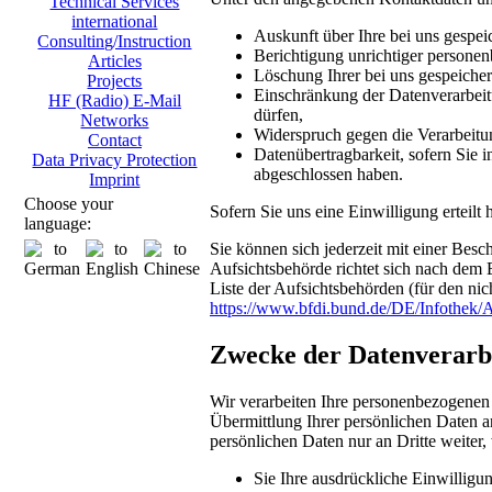
Technical Services
international
Auskunft über Ihre bei uns gespei
Consulting/Instruction
Berichtigung unrichtiger persone
Articles
Löschung Ihrer bei uns gespeicher
Projects
Einschränkung der Datenverarbeitu
HF (Radio) E-Mail
dürfen,
Networks
Widerspruch gegen die Verarbeitu
Contact
Datenübertragbarkeit, sofern Sie i
Data Privacy Protection
abgeschlossen haben.
Imprint
Choose your
Sofern Sie uns eine Einwilligung erteilt
language:
Sie können sich jederzeit mit einer Bes
Aufsichtsbehörde richtet sich nach dem 
Liste der Aufsichtsbehörden (für den nich
https://www.bfdi.bund.de/DE/Infothek/A
Zwecke der Datenverarbei
Wir verarbeiten Ihre personenbezogenen
Übermittlung Ihrer persönlichen Daten an
persönlichen Daten nur an Dritte weiter,
Sie Ihre ausdrückliche Einwilligun